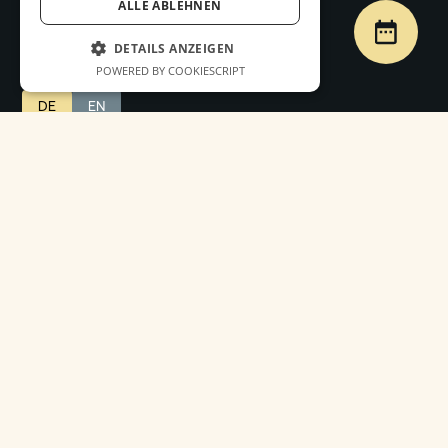
ALLE ABLEHNEN
Innenarchitekturbüro
DETAILS ANZEIGEN
& Tischlerei
POWERED BY COOKIESCRIPT
DE
EN
ENTDECKEN
SERVICES
Startseite
Ausstellungen & Pop-Ups
Projekte
Ladenbau, Gastro & Retail
Leistungen
New Work & Corporate
About
Spaces
Shop
Innenausbau & Möbel
Kontakt
INFOS
SOCIAL